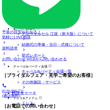
ブライダルフェア一覧
ブライダルフェアの基礎知識
料金プラン
私たちの結婚式
予算の目安がわかる！
アニヴェルセル 江坂（新大阪）について
気軽にLINE相談
結婚式の準備・当日・式後について
資料請求
挙式レポート
お問い合わせ
WEBから問い合わせる
チャペル&パーティ会場
チャペル&パーティ会場一覧
［ブライダルフェア・見学ご希望のお客様］
その他施設・サービス
0120-900-711
料理 & ケーキ
(通話無料)
ドレス&アイテム
ドレス
［お電話での問い合わせ］