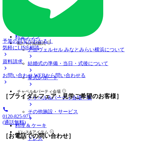
ブライダルフェア
ブライダルフェア一覧
ブライダルフェアの基礎知識
料金プラン
予算の目安がわかる！
私たちの結婚式
気軽にLINE相談
アニヴェルセル みなとみらい横浜について
資料請求
結婚式の準備・当日・式後について
お問い合わせ
WEBから問い合わせる
挙式レポート
チャペル&パーティ会場
［ブライダルフェア・見学ご希望のお客様］
チャペル&パーティ会場一覧
その他施設・サービス
0120-825-971
(通話無料)
料理 & ケーキ
ドレス&アイテム
［お電話での問い合わせ］
ドレス