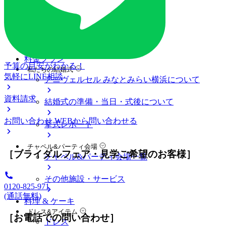
ブライダルフェア
ブライダルフェア一覧
ブライダルフェアの基礎知識
料金プラン
予算の目安がわかる！
私たちの結婚式
気軽にLINE相談
アニヴェルセル みなとみらい横浜について
資料請求
結婚式の準備・当日・式後について
お問い合わせ
WEBから問い合わせる
挙式レポート
チャペル&パーティ会場
［ブライダルフェア・見学ご希望のお客様］
チャペル&パーティ会場一覧
その他施設・サービス
0120-825-971
(通話無料)
料理 & ケーキ
ドレス&アイテム
［お電話での問い合わせ］
ドレス