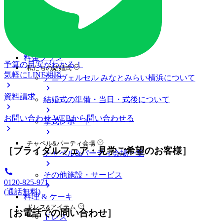
ブライダルフェア
ブライダルフェア一覧
ブライダルフェアの基礎知識
料金プラン
予算の目安がわかる！
私たちの結婚式
気軽にLINE相談
アニヴェルセル みなとみらい横浜について
資料請求
結婚式の準備・当日・式後について
お問い合わせ
WEBから問い合わせる
挙式レポート
チャペル&パーティ会場
［ブライダルフェア・見学ご希望のお客様］
チャペル&パーティ会場一覧
その他施設・サービス
0120-825-971
(通話無料)
料理 & ケーキ
ドレス&アイテム
［お電話での問い合わせ］
ドレス