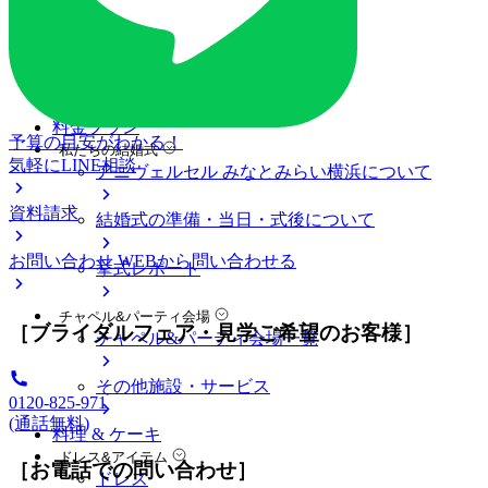
ブライダルフェア
ブライダルフェア一覧
ブライダルフェアの基礎知識
料金プラン
予算の目安がわかる！
私たちの結婚式
気軽にLINE相談
アニヴェルセル みなとみらい横浜について
資料請求
結婚式の準備・当日・式後について
お問い合わせ
WEBから問い合わせる
挙式レポート
チャペル&パーティ会場
［ブライダルフェア・見学ご希望のお客様］
チャペル&パーティ会場一覧
その他施設・サービス
0120-825-971
(通話無料)
料理 & ケーキ
ドレス&アイテム
［お電話での問い合わせ］
ドレス