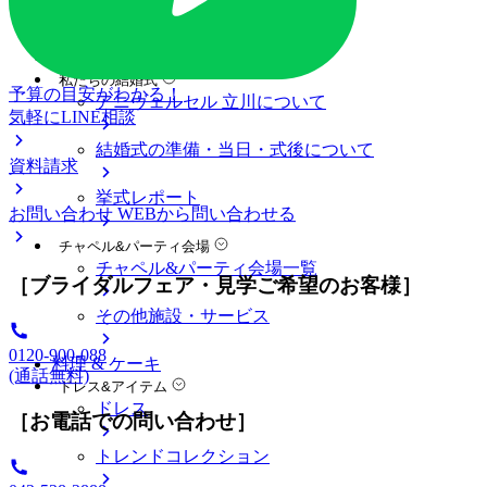
ブライダルフェアの基礎知識
料金プラン
私たちの結婚式
予算の目安がわかる！
アニヴェルセル 立川について
気軽にLINE相談
結婚式の準備・当日・式後について
資料請求
挙式レポート
お問い合わせ
WEBから問い合わせる
チャペル&パーティ会場
チャペル&パーティ会場一覧
［ブライダルフェア・見学ご希望のお客様］
その他施設・サービス
0120-900-088
料理 & ケーキ
(通話無料)
ドレス&アイテム
ドレス
［お電話での問い合わせ］
トレンドコレクション