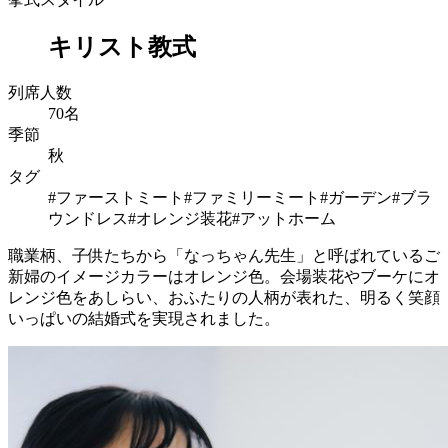
キリスト教式
列席人数
70名
季節
秋
タグ
#ファーストミート
#ファミリーミート
#ガーデン
#ブラ
ウンドレス
#オレンジ装花
#アットホーム
職業柄、子供たちから「なっちゃん先生」と呼ばれているご
新婦のイメージカラーはオレンジ色。会場装花やブーケにオ
レンジ色をあしらい、おふたりの人柄が表れた、明るく笑顔
いっぱいの結婚式を実現されました。