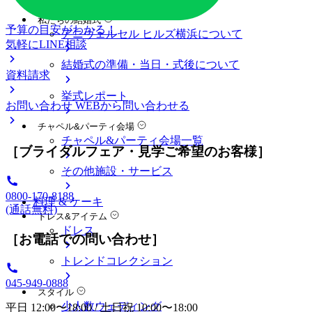
料金プラン
私たちの結婚式
予算の目安がわかる！
アニヴェルセル ヒルズ横浜について
気軽にLINE相談
結婚式の準備・当日・式後について
資料請求
挙式レポート
お問い合わせ
WEBから問い合わせる
チャペル&パーティ会場
チャペル&パーティ会場一覧
［ブライダルフェア・見学ご希望のお客様］
その他施設・サービス
0800-170-8188
料理 & ケーキ
(通話無料)
ドレス&アイテム
ドレス
［お電話での問い合わせ］
トレンドコレクション
045-949-0888
スタイル
少人数ウェディング
平日 12:00〜18:00 / 土日祝 10:00〜18:00