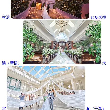
横浜
ヒルズ横
浜（新横）
大
宮
柏（千葉）