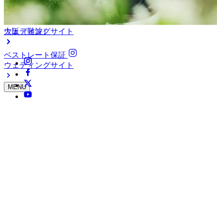
江坂（新大阪）
大阪（難波）
ウェディングサイト
ベストレート保証
ウェディングサイト
MENU