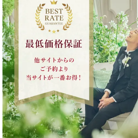
全国のアニヴェルセル
表参道
立川
みなとみらい横浜
ヒルズ横浜(新横浜)
大宮
柏
長野
白壁（名古屋）