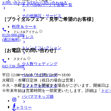
お問い合わせ
WEBから問い合わせる
チャペル&パーティ会場一覧
その他施設・サービス
［ブライダルフェア・見学ご希望のお客様］
料理 & ケーキ
ドレス&アイテム
0120-900-088
ドレス
(通話無料)
トレンドコレクション
［お電話での問い合わせ］
スタイル
少人数ウェディング
042-538-2888
ペットウェディング
平日 12:00〜18:00 / 土日祝 10:00〜18:00
火曜日・水曜日定休（祝日の場合は営業）
※火・水曜もフェアを開催する場合がございます。開催日は
フォトウェディング
※年末年始は営業時間を一部変更いたします。詳細は「
トピ
パパママキッズ婚
ギャラリー