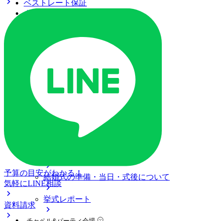
ベストレート保証
よくあるご質問
ご列席の皆様へ
トピックス
ご予約・お問い合わせ
ブライダルフェア
ブライダルフェア一覧
ブライダルフェアの基礎知識
料金プラン
私たちの結婚式
アニヴェルセル 立川について
予算の目安がわかる！
結婚式の準備・当日・式後について
気軽にLINE相談
挙式レポート
資料請求
チャペル&パーティ会場