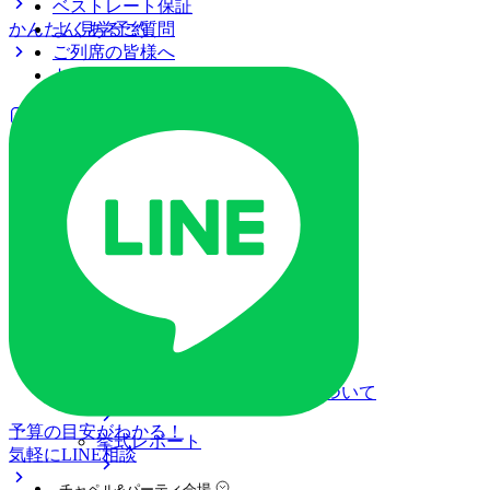
ベストレート保証
かんたん見学予約
よくあるご質問
ご列席の皆様へ
トピックス
ご予約・お問い合わせ
ブライダルフェア
ブライダルフェア一覧
ブライダルフェアの基礎知識
料金プラン
私たちの結婚式
アニヴェルセル 大宮について
結婚式の準備・当日・式後について
予算の目安がわかる！
挙式レポート
気軽にLINE相談
チャペル&パーティ会場