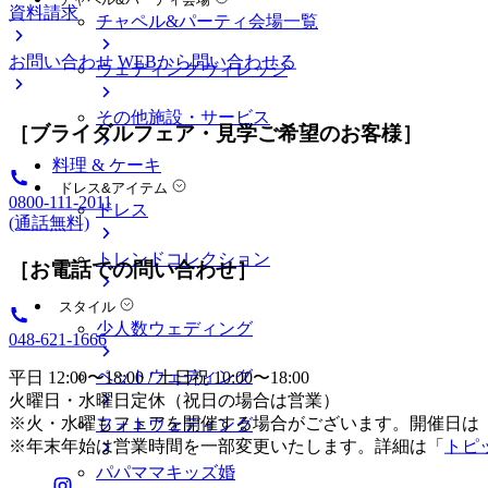
資料請求
チャペル&パーティ会場一覧
お問い合わせ
WEBから問い合わせる
ウェディングヴィレッジ
その他施設・サービス
［ブライダルフェア・見学ご希望のお客様］
料理 & ケーキ
ドレス&アイテム
0800-111-2011
ドレス
(通話無料)
トレンドコレクション
［お電話での問い合わせ］
スタイル
少人数ウェディング
048-621-1666
ペットウェディング
平日 12:00〜18:00 / 土日祝 10:00〜18:00
火曜日・水曜日定休（祝日の場合は営業）
※火・水曜もフェアを開催する場合がございます。開催日は
フォトウェディング
※年末年始は営業時間を一部変更いたします。詳細は「
トピ
パパママキッズ婚