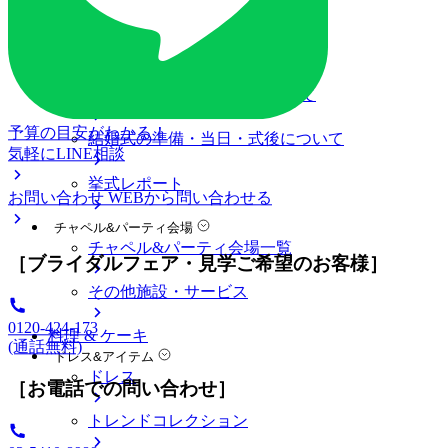
ブライダルフェアの基礎知識
料金プラン
私たちの結婚式
アニヴェルセル 表参道について
予算の目安がわかる！
結婚式の準備・当日・式後について
気軽にLINE相談
挙式レポート
お問い合わせ
WEBから問い合わせる
チャペル&パーティ会場
チャペル&パーティ会場一覧
［ブライダルフェア・見学ご希望のお客様］
その他施設・サービス
0120-424-173
料理 & ケーキ
(通話無料)
ドレス&アイテム
ドレス
［お電話での問い合わせ］
トレンドコレクション