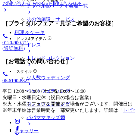
お問い合わせ
WEBから問い合わせる
チャペル&パーティ会場一覧
その他施設・サービス
［ブライダルフェア・見学ご希望のお客様］
料理 & ケーキ
ドレス&アイテム
0120-900-711
ドレス
(通話無料)
トレンドコレクション
［お電話での問い合わせ］
スタイル
少人数ウェディング
06-6190-8822
ペットウェディング
平日 12:00〜18:00 / 土日祝 10:00〜18:00
火曜日・水曜日定休（祝日の場合は営業）
※火・水曜もフェアを開催する場合がございます。開催日は
フォトウェディング
※年末年始は営業時間を一部変更いたします。詳細は「
トピ
パパママキッズ婚
ギャラリー