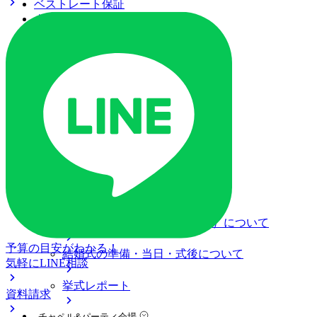
ベストレート保証
よくあるご質問
ご列席の皆様へ
トピックス
ご予約・お問い合わせ
ブライダルフェア
ブライダルフェア一覧
ブライダルフェアの基礎知識
料金プラン
私たちの結婚式
アニヴェルセル 江坂（新大阪）について
予算の目安がわかる！
結婚式の準備・当日・式後について
気軽にLINE相談
挙式レポート
資料請求
チャペル&パーティ会場