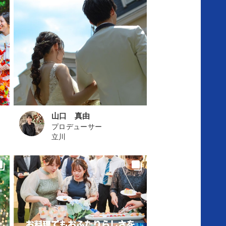
結
婚
式
の
山口 真由
流
プロデューサー
立川
れ
ア
ニ