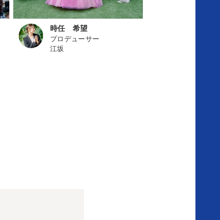
タ
時任 希望
ッ
プロデューサー
江坂
フ
ス
ナ
ッ
プ
ふ