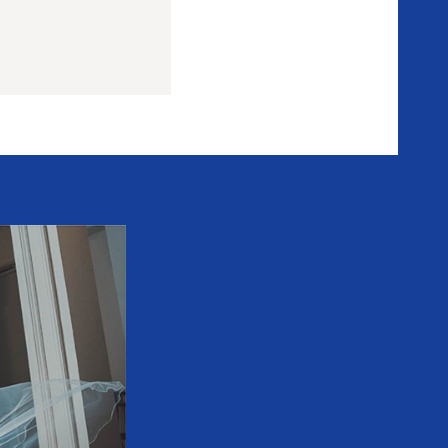
た
り
の
体
験
談
式
場
の