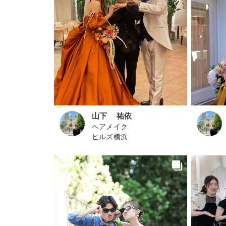
山下 祐依
ヘアメイク
ヒルズ横浜