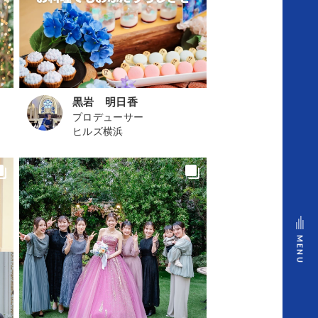
ヴ
ェ
ル
黒岩 明日香
セ
プロデューサー
ヒルズ横浜
ル
の
姿
MENU
勢
ス