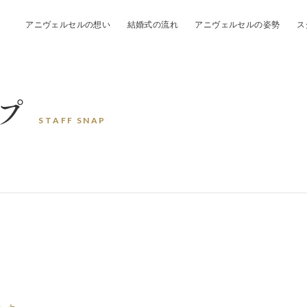
アニヴェルセルの想い
結婚式の流れ
アニヴェルセルの姿勢
ス
プ
S
T
A
F
F
S
N
A
P