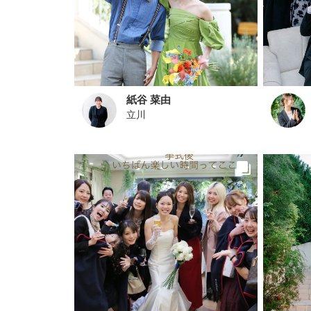
紙谷 菜由
立川