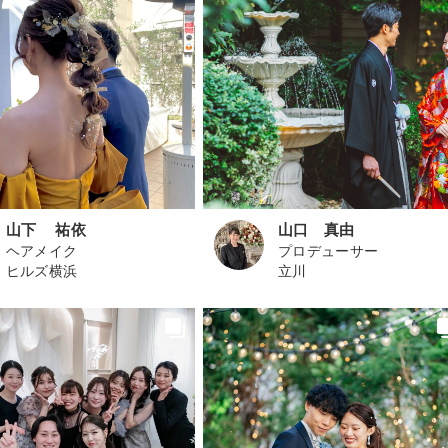
山下 祐依
山口 真由
ヘアメイク
プロデューサー
ヒルズ横浜
立川