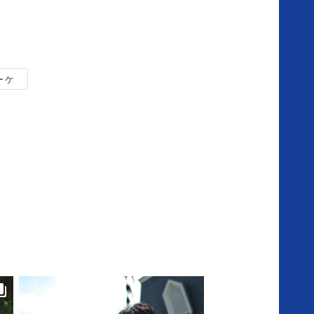
ニ
ヴ
ーケ
ェ
ル
セ
ル
の
想
い