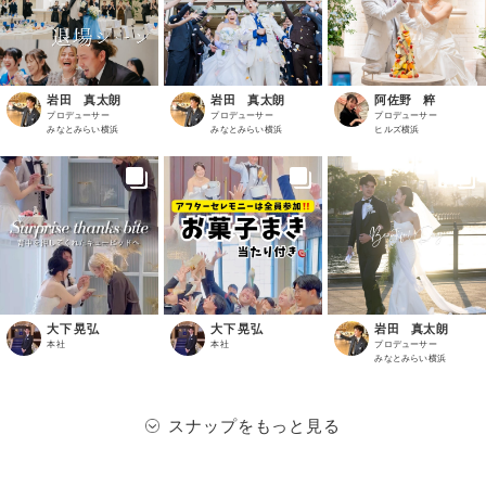
岩田 真太朗
岩田 真太朗
阿佐野 粹
プロデューサー
プロデューサー
プロデューサー
みなとみらい横浜
みなとみらい横浜
ヒルズ横浜
大下 晃弘
大下 晃弘
岩田 真太朗
本社
本社
プロデューサー
みなとみらい横浜
スナップをもっと見る