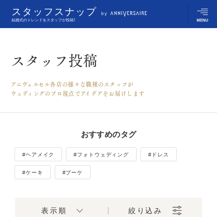
スタッフスナップ
by
MENU
結婚式のトレンドをスタッフが投稿！
店舗から探す
スタッフ投稿
職業･役割から探す
アニヴェルセル各店の様々な職種のスタッフが
ウェディングのプロ視点でアイデアをお届けします
タグから探す
スタッフスナップの使い方
おすすめのタグ
#ヘアメイク
#フォトウェディング
#ドレス
#ケーキ
#ブーケ
アニヴェルセルの想い
表示順
絞り込み