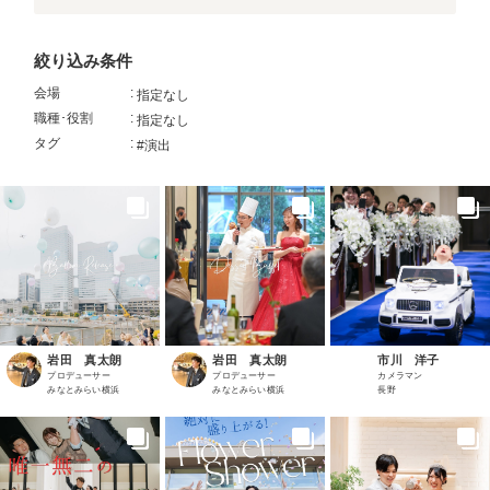
結婚式の流れ
絞り込み条件
アニヴェルセルの姿勢
会場
:
指定なし
職種･役割
:
指定なし
タグ
:
スタッフスナップ
#演出
ふたりの体験談
式場のご案内
お知らせ
岩田 真太朗
岩田 真太朗
市川 洋子
プロデューサー
プロデューサー
カメラマン
みなとみらい横浜
みなとみらい横浜
長野