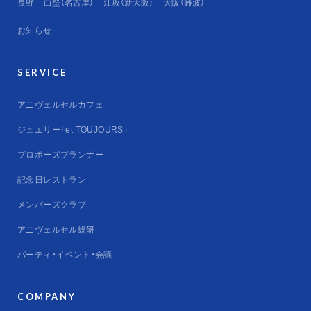
長野
白壁（名古屋）
江坂（新大阪）
大阪（難波）
お知らせ
SERVICE
アニヴェルセルカフェ
ジュエリー「et TOUJOURS」
プロポーズプランナー
記念日レストラン
メンバーズクラブ
アニヴェルセル総研
パーティ・イベント・会議
COMPANY