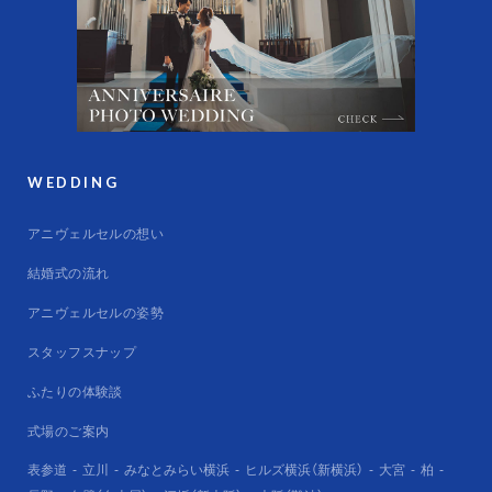
WEDDING
アニヴェルセルの想い
結婚式の流れ
アニヴェルセルの姿勢
スタッフスナップ
ふたりの体験談
式場のご案内
表参道
立川
みなとみらい横浜
ヒルズ横浜（新横浜）
大宮
柏