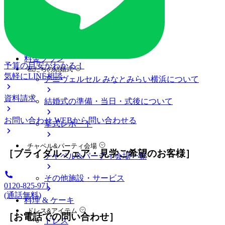
ブライダルフェア
ブライダルフェア一覧
ブライダルフェアの基礎知識
料金プラン
予算の目安がわかる！
私たちの結婚式
気軽にLINE相談
アニヴェルセル みなとみらい横浜について
資料請求
結婚式の準備・当日・式後について
お問い合わせ
WEBから問い合わせる
挙式レポート
チャペル&パーティ会場
［ブライダルフェア・見学ご希望のお客様］
チャペル&パーティ会場一覧
その他施設・サービス
0120-825-971
(通話無料)
料理 & ケーキ
ドレス&アイテム
［お電話での問い合わせ］
ドレス