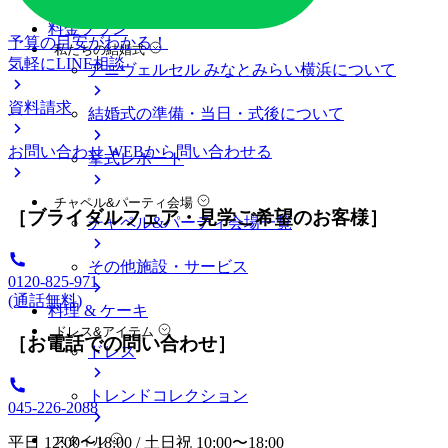
料金プラン
予算の目安がわかる！
私たちの結婚式
気軽にLINE相談
アニヴェルセル みなとみらい横浜について
資料請求
結婚式の準備・当日・式後について
お問い合わせ
WEBから問い合わせる
挙式レポート
チャペル&パーティ会場
［ブライダルフェア・見学ご希望のお客様］
チャペル&パーティ会場一覧
その他施設・サービス
0120-825-971
(通話無料)
料理 & ケーキ
ドレス&アイテム
［お電話での問い合わせ］
ドレス
トレンドコレクション
045-226-2088
スタイル
平日 12:00〜18:00 / 土日祝 10:00〜18:00