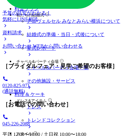
料金プラン
予算の目安がわかる！
私たちの結婚式
気軽にLINE相談
アニヴェルセル みなとみらい横浜について
資料請求
結婚式の準備・当日・式後について
お問い合わせ
WEBから問い合わせる
挙式レポート
チャペル&パーティ会場
［ブライダルフェア・見学ご希望のお客様］
チャペル&パーティ会場一覧
その他施設・サービス
0120-825-971
(通話無料)
料理 & ケーキ
ドレス&アイテム
［お電話での問い合わせ］
ドレス
トレンドコレクション
045-226-2088
スタイル
平日 12:00〜18:00 / 土日祝 10:00〜18:00