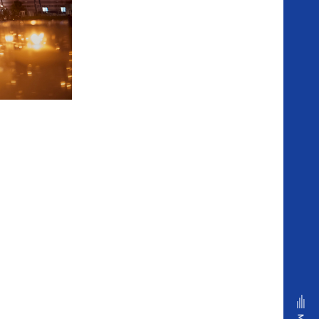
ア
ニ
ヴ
ェ
ル
セ
ル
の
姿