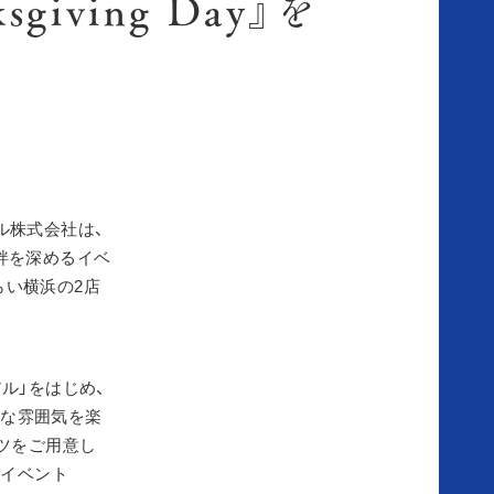
iving Day』を
ル株式会社は、
で絆を深めるイベ
とみらい横浜の2店
ル」をはじめ、
的な雰囲気を楽
ツをご用意し
るイベント