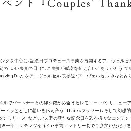
『Couples’ Thanksg
ングを中心に、記念日プロデュース事業を展開するアニヴェルセ
(日・祝)の「いい夫妻の日」に、ご夫妻が感謝を伝え合い、“ありがとう”
hanksgiving Day』をアニヴェルセル 表参道・アニヴェルセル みな
ペルでパートナーとの絆を確かめ合うセレモニー「バウリニューア
ーベラとともに想いを伝え合う「Thanksフラワー」、そして幻想
タンリリース」など、ご夫妻の新たな記念日を彩る様々なコンテン
(※一部コンテンツを除く)・事前エントリー制でご参加いただけ