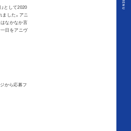
MENU
勢
として2020
れました。アニ
段はなかなか言
ス
な一日をアニヴ
タ
ッ
フ
ス
トページから応募フ
ナ
ッ
プ