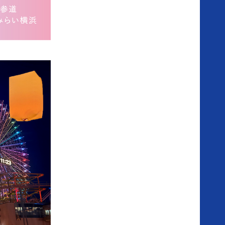
想
い
結
婚
式
の
流
れ