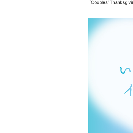
『Couples’ Th