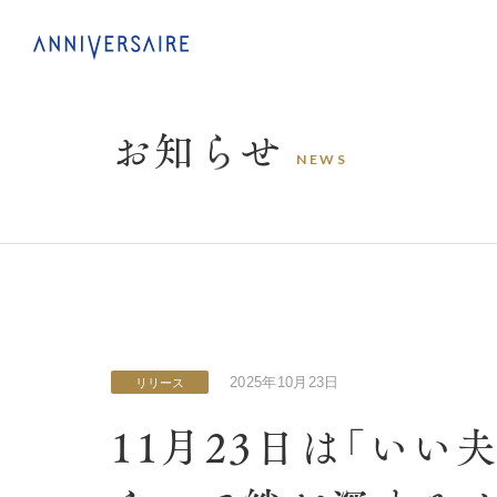
お
知
ら
せ
N
E
W
S
2025年10月23日
リリース
11月23日は「いい