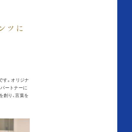
ふ
ンテンツに
た
り
の
体
です。オリジナ
験
、パートナーに
を創り、言葉を
談
式