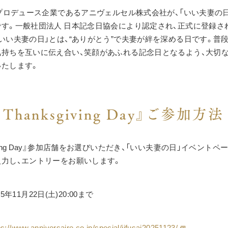
日プロデュース企業であるアニヴェルセル株式会社が、「いい夫妻の日」
す。一般社団法人 日本記念日協会により認定され、正式に登録さ
いい夫妻の日」とは、“ありがとう”で夫妻が絆を深める日です。普
持ちを互いに伝え合い、笑顔があふれる記念日となるよう、大切
いたします。
’ Thanksgiving Day』ご参加方法
nksgiving Day』参加店舗をお選びいただき、「いい夫妻の日」イベン
力し、エントリーをお願いします。
25年11月22日(土)20:00まで
ps://www.anniversaire.co.jp/special/iifusai20251123/