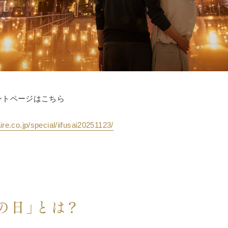
ントページはこちら
re.co.jp/special/iifusai20251123/
の日」とは？