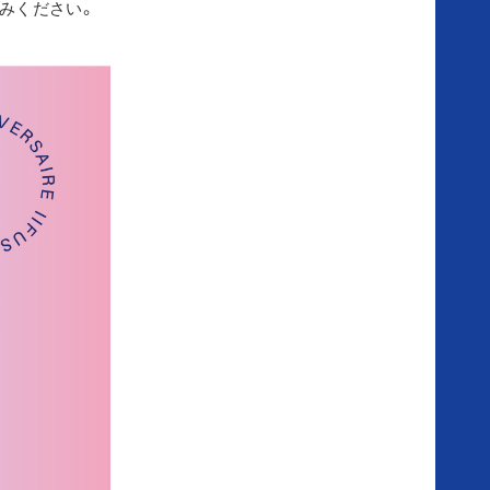
楽しみください。
ア
ニ
ヴ
ェ
ル
セ
ル
の