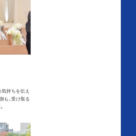
場
の
ご
案
内
お
の気持ちを伝え
側も、受け取る
知
。
ら
せ