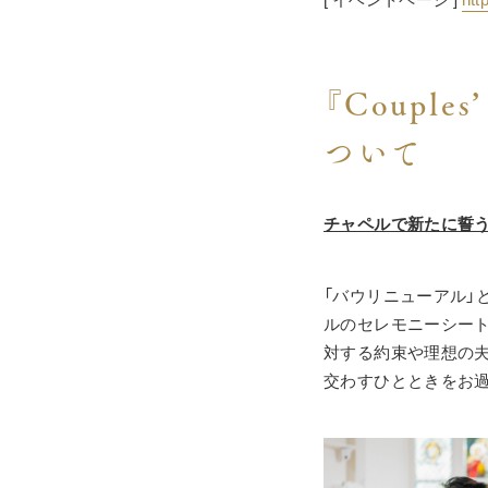
『Couple
ついて
チャペルで新たに誓う
「バウリニューアル」
ルのセレモニーシート
対する約束や理想の
交わすひとときをお