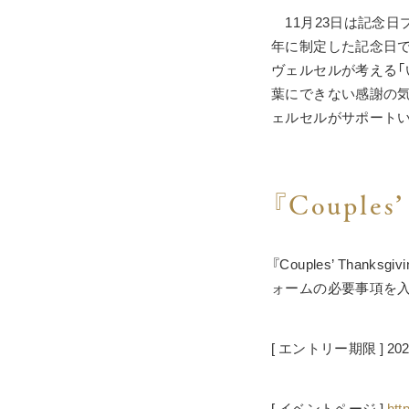
　11月23日は記念
年に制定した記念日で
ヴェルセルが考える「
葉にできない感謝の気
ェルセルがサポート
『Couples
『Couples’ Tha
ォームの必要事項を入
[ エントリー期限 ] 20
[ イベントページ ] 
htt