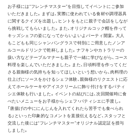
お子様には“フレンチマスター”を目指してイベントにご参加
いただきました。まずは、実際に使われている食材や調理器具
に関するクイズを出題し、ヒントをもとに親子で会話をしなが
ら挑戦してもらいました。また、オリジナルコック帽を作って
キッズシェフの姿になってからいよいよパーティ開宴。大人
もこどもも同じシャンパングラスで特別にご用意したノンア
ルコールドリンクで乾杯しました。ナフキンやカトラリーの
扱い方などテーブルマナーも親子で一緒に学びながら、コース
料理を楽しんでいただきました。また、日頃料理を作ってくだ
さる親御様の気持ちを知ってほしいという想いから、肉料理の
仕上げにソースをかけるシェフ体験、親御様のリクエストに応
えてホールケーキやアイスクリームに飾り付けをするパティ
シエ体験も行いました。イベントの結びには、次回開催時に食
べたいメニューをお子様からシェフ・パティシエに手渡し。
「唐揚げの中ににんじんを入れてくれたら苦手でも食べられ
る」といった印象的なコメントを直接伝えるなど、スタッフと
交流した後には“フレンチマスター”オリジナル認定証を授与
しました。