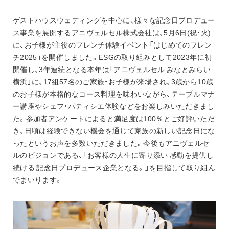
お知らせ
アニヴェルセル 江坂（新大阪）
ゲストハウスウェディングを中心に、様々な記念日プロデュー
アニヴェルセル 大阪（難波）
ス事業を展開するアニヴェルセル株式会社は、5月6日(祝・火)
に、お子様が主役のフレンチ体験イベント「はじめてのフレン
チ2025」を開催しました。ESGの取り組みとして2023年に初
開催し、3年連続となる本年は「アニヴェルセル みなとみらい
横浜」に、17組57名のご家族・お子様が来場され、3歳から10歳
のお子様が本格的なコース料理を味わいながら、テーブルマナ
ー講座やシェフ・パティシエ体験などをお楽しみいただきまし
た。参加者アンケートによると満足度は100％とご好評いただ
き、日頃は経験できない機会を通じて家族の新しい記念日にな
ったというお声を多数いただきました。今後もアニヴェルセ
ルのビジョンである、「お客様の人生に寄り添い 感動を提供し
続ける 記念日プロデュース企業となる。」を目指して取り組ん
でまいります。