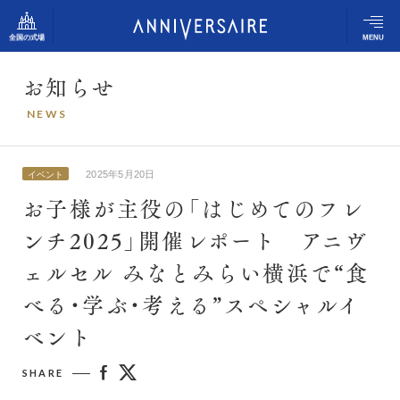
全国の式場
MENU
お
知
ら
せ
アニヴェルセルの想い
N
E
W
S
アニヴェルセル 表参道
結婚式の流れ
アニヴェルセル 立川
2025年5月20日
イベント
アニヴェルセルの姿勢
お子様が主役の「はじめてのフレ
アニヴェルセル みなとみらい横浜
ンチ2025」開催レポート アニヴ
アニヴェルセル ヒルズ横浜（新横浜）
スタッフスナップ
ェルセル みなとみらい横浜で“食
アニヴェルセル 大宮
アニヴェルセル 柏
べる・学ぶ・考える”スペシャルイ
ふたりの体験談
ベント
アニヴェルセル 長野
式場のご案内
アニヴェルセル 白壁（名古屋）
SHARE