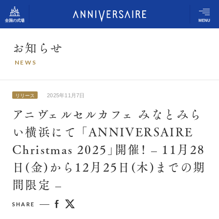
全国の式場
MENU
お
知
ら
せ
アニヴェルセルの想い
N
E
W
S
アニヴェルセル 表参道
結婚式の流れ
アニヴェルセル 立川
2025年11月7日
リリース
アニヴェルセルの姿勢
アニヴェルセルカフェ みなとみら
アニヴェルセル みなとみらい横浜
い横浜にて 「ANNIVERSAIRE
アニヴェルセル ヒルズ横浜（新横浜）
スタッフスナップ
Christmas 2025」開催！ – 11月28
アニヴェルセル 大宮
アニヴェルセル 柏
日(金)から12月25日(木)までの期
ふたりの体験談
間限定 –
アニヴェルセル 長野
式場のご案内
アニヴェルセル 白壁（名古屋）
SHARE