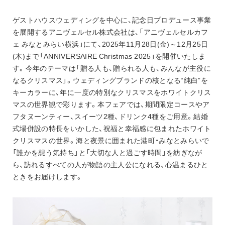
お知らせ
アニヴェルセル 江坂（新大阪）
ゲストハウスウェディングを中心に、記念日プロデュース事業
アニヴェルセル 大阪（難波）
を展開するアニヴェルセル株式会社は、「アニヴェルセルカフ
ェ みなとみらい横浜」にて、2025年11月28日(金)～12月25日
(木)まで「ANNIVERSAIRE Christmas 2025」を開催いたしま
す。今年のテーマは「贈る人も、贈られる人も、みんなが主役に
なるクリスマス」。ウェディングブランドの核となる“純白”を
キーカラーに、年に一度の特別なクリスマスをホワイトクリス
マスの世界観で彩ります。本フェアでは、期間限定コースやア
フタヌーンティー、スイーツ2種、ドリンク4種をご用意。結婚
式場併設の特長をいかした、祝福と幸福感に包まれたホワイト
クリスマスの世界。海と夜景に囲まれた港町・みなとみらいで
「誰かを想う気持ち」と「大切な人と過ごす時間」を紡ぎなが
ら、訪れるすべての人が物語の主人公になれる、心温まるひと
ときをお届けします。