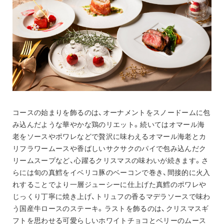
コースの始まりを飾るのは、オーナメントをスノードームに包
み込んだような華やかな鶏のリエット。続いてはオマール海
老をソースやポワレなどで贅沢に味わえるオマール海老とカ
リフラワームースや香ばしいサクサクのパイで包み込んだク
リームスープなど、心躍るクリスマスの味わいが続きます。さ
らには旬の真鱈をイベリコ豚のベーコンで巻き、間接的に火入
れすることでより一層ジューシーに仕上げた真鱈のポワレや
じっくり丁寧に焼き上げ、トリュフの香るマデラソースで味わ
う国産牛ロースのステーキ。ラストを飾るのは、クリスマスギ
フトを思わせる可愛らしいホワイトチョコとベリーのムース