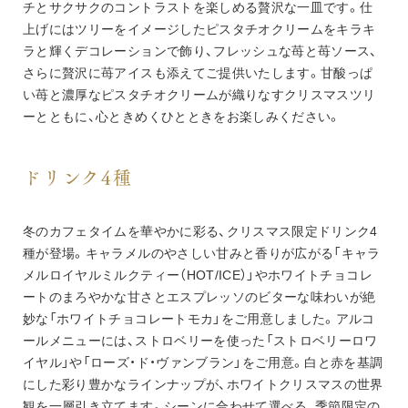
チとサクサクのコントラストを楽しめる贅沢な一皿です。仕
上げにはツリーをイメージしたピスタチオクリームをキラキ
ラと輝くデコレーションで飾り、フレッシュな苺と苺ソース、
さらに贅沢に苺アイスも添えてご提供いたします。甘酸っぱ
い苺と濃厚なピスタチオクリームが織りなすクリスマスツリ
ーとともに、心ときめくひとときをお楽しみください。
ドリンク4種
冬のカフェタイムを華やかに彩る、クリスマス限定ドリンク4
種が登場。キャラメルのやさしい甘みと香りが広がる「キャラ
メルロイヤルミルクティー（HOT/ICE）」やホワイトチョコレ
ートのまろやかな甘さとエスプレッソのビターな味わいが絶
妙な「ホワイトチョコレートモカ」をご用意しました。アルコ
ールメニューには、ストロベリーを使った「ストロベリーロワ
イヤル」や「ローズ・ド・ヴァンブラン」をご用意。白と赤を基調
にした彩り豊かなラインナップが、ホワイトクリスマスの世界
観を一層引き立てます。シーンに合わせて選べる、季節限定の