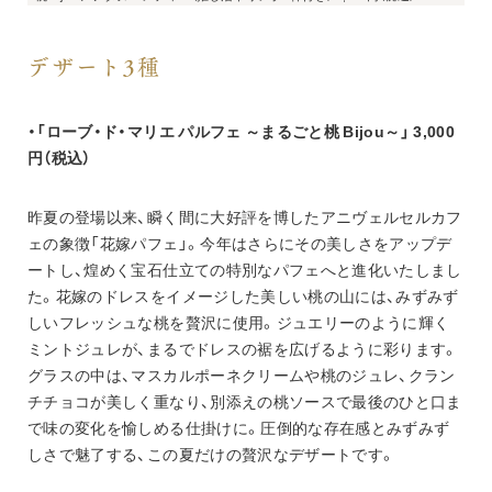
デザート3種
・「ローブ・ド・マリエ パルフェ ～まるごと桃 Bijou～」 3,000
円（税込）
昨夏の登場以来、瞬く間に大好評を博したアニヴェルセルカフ
ェの象徴「花嫁パフェ」。今年はさらにその美しさをアップデ
ートし、煌めく宝石仕立ての特別なパフェへと進化いたしまし
た。花嫁のドレスをイメージした美しい桃の山には、みずみず
しいフレッシュな桃を贅沢に使用。ジュエリーのように輝く
ミントジュレが、まるでドレスの裾を広げるように彩ります。
グラスの中は、マスカルポーネクリームや桃のジュレ、クラン
チチョコが美しく重なり、別添えの桃ソースで最後のひと口ま
で味の変化を愉しめる仕掛けに。圧倒的な存在感とみずみず
しさで魅了する、この夏だけの贅沢なデザートです。