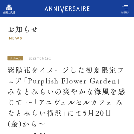
全国の式場
MENU
お
知
ら
せ
アニヴェルセルの想い
N
E
W
S
アニヴェルセル 表参道
結婚式の流れ
アニヴェルセル 立川
2022年5月19日
リリース
アニヴェルセルの姿勢
紫陽花をイメージした初夏限定フ
アニヴェルセル みなとみらい横浜
ェア「Purplish Flower Garden」
アニヴェルセル ヒルズ横浜（新横浜）
スタッフスナップ
みなとみらいの爽やかな海風を感
アニヴェルセル 大宮
アニヴェルセル 柏
じて ～「アニヴェルセルカフェ み
ふたりの体験談
なとみらい横浜」にて5月20日
アニヴェルセル 長野
式場のご案内
(金)から～
アニヴェルセル 白壁（名古屋）