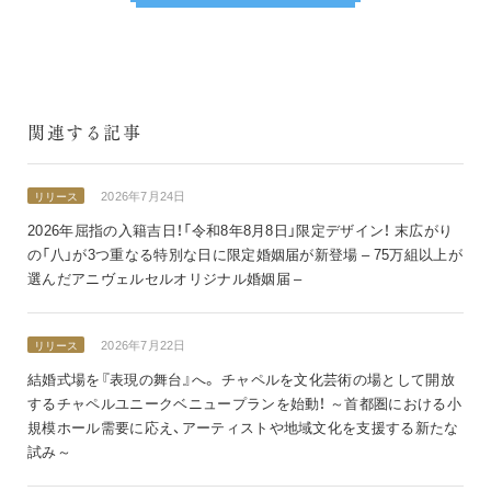
関連する記事
2026年7月24日
リリース
2026年屈指の入籍吉日！「令和8年8月8日」限定デザイン！ 末広がり
の「八」が3つ重なる特別な日に限定婚姻届が新登場 – 75万組以上が
選んだアニヴェルセルオリジナル婚姻届 –
2026年7月22日
リリース
結婚式場を『表現の舞台』へ。 チャペルを文化芸術の場として開放
するチャペルユニークベニュープランを始動！ ～首都圏における小
規模ホール需要に応え、アーティストや地域文化を支援する新たな
試み～