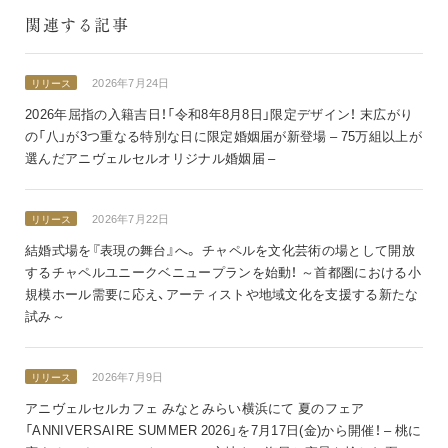
関連する記事
2026年7月24日
リリース
2026年屈指の入籍吉日！「令和8年8月8日」限定デザイン！ 末広がり
の「八」が3つ重なる特別な日に限定婚姻届が新登場 – 75万組以上が
選んだアニヴェルセルオリジナル婚姻届 –
2026年7月22日
リリース
結婚式場を『表現の舞台』へ。 チャペルを文化芸術の場として開放
するチャペルユニークベニュープランを始動！ ～首都圏における小
規模ホール需要に応え、アーティストや地域文化を支援する新たな
試み～
2026年7月9日
リリース
アニヴェルセルカフェ みなとみらい横浜にて 夏のフェア
「ANNIVERSAIRE SUMMER 2026」を7月17日(金)から開催！ – 桃に