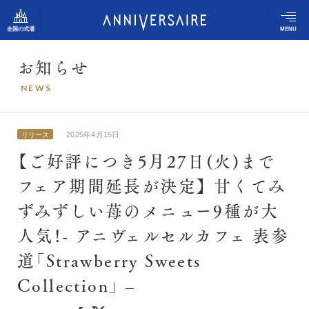
全国の式場
MENU
お
知
ら
せ
アニヴェルセルの想い
N
E
W
S
アニヴェルセル 表参道
結婚式の流れ
アニヴェルセル 立川
2025年4月15日
リリース
アニヴェルセルの姿勢
【ご好評につき5月27日(火)まで
アニヴェルセル みなとみらい横浜
フェア期間延長が決定】 甘くてみ
アニヴェルセル ヒルズ横浜（新横浜）
スタッフスナップ
ずみずしい苺のメニュー9種が大
アニヴェルセル 大宮
アニヴェルセル 柏
人気！- アニヴェルセルカフェ 表参
ふたりの体験談
道「Strawberry Sweets
アニヴェルセル 長野
式場のご案内
Collection」 –
アニヴェルセル 白壁（名古屋）