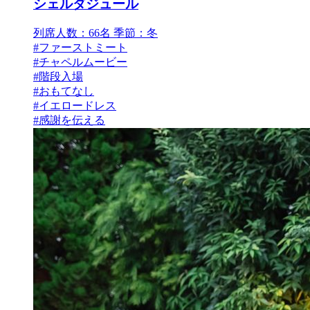
シェルダジュール
列席人数：66名
季節：冬
#ファーストミート
#チャペルムービー
#階段入場
#おもてなし
#イエロードレス
#感謝を伝える