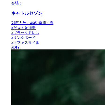
会場：
キャトルセゾン
列席人数：46名
季節：春
#ゲスト参加型
#ブラックドレス
#リングボーイ
#ソファスタイル
#DIY