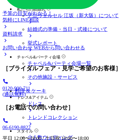
料金プラン
私たちの結婚式
予算の目安がわかる！
アニヴェルセル 江坂（新大阪）について
気軽にLINE相談
結婚式の準備・当日・式後について
資料請求
挙式レポート
お問い合わせ
WEBから問い合わせる
チャペル&パーティ会場
チャペル&パーティ会場一覧
［ブライダルフェア・見学ご希望のお客様］
その他施設・サービス
0120-900-711
料理 & ケーキ
(通話無料)
ドレス&アイテム
ドレス
［お電話での問い合わせ］
トレンドコレクション
06-6190-8822
スタイル
少人数ウェディング
平日 12:00〜18:00 / 土日祝 10:00〜18:00