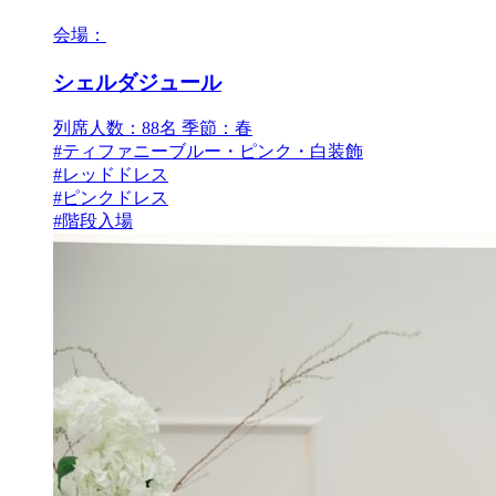
会場：
シェルダジュール
列席人数：88名
季節：春
#ティファニーブルー・ピンク・白装飾
#レッドドレス
#ピンクドレス
#階段入場