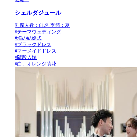
シェルダジュール
列席人数：81名
季節：夏
#テーマウェディング
#海の結婚式
#ブラックドレス
#マーメイドドレス
#階段入場
#白、オレンジ装花