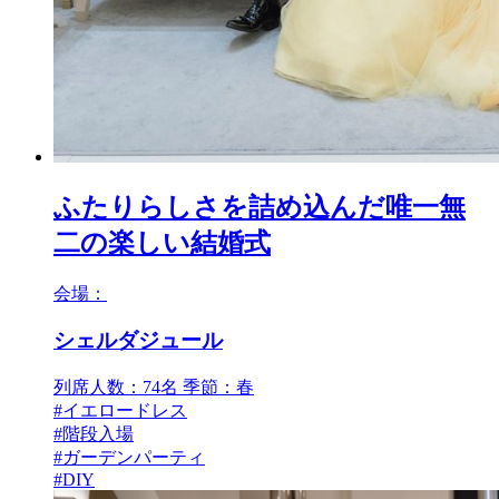
ふたりらしさを詰め込んだ唯一無
二の楽しい結婚式
会場：
シェルダジュール
列席人数：74名
季節：春
#イエロードレス
#階段入場
#ガーデンパーティ
#DIY