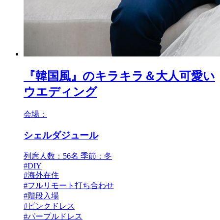
『韓国風』のキラキラ＆大人可愛い
ウエディング
会場：
シェルダジュール
列席人数：56名
季節：冬
#DIY
#海外在住
#フルリモート打ち合わせ
#階段入場
#ピンクドレス
#パープルドレス