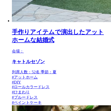
手作りアイテムで演出したアット
ホームな結婚式
会場：
キャトルセゾン
列席人数：52名
季節：夏
#アットホーム
#DIY
#ロールカラードレス
#ひまわり
#ブルードレス
#ペイントケーキ