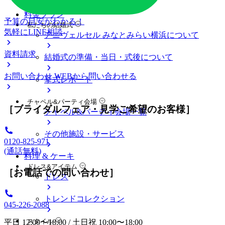
料金プラン
予算の目安がわかる！
私たちの結婚式
気軽にLINE相談
アニヴェルセル みなとみらい横浜について
資料請求
結婚式の準備・当日・式後について
お問い合わせ
WEBから問い合わせる
挙式レポート
チャペル&パーティ会場
［ブライダルフェア・見学ご希望のお客様］
チャペル&パーティ会場一覧
その他施設・サービス
0120-825-971
(通話無料)
料理 & ケーキ
ドレス&アイテム
［お電話での問い合わせ］
ドレス
トレンドコレクション
045-226-2088
スタイル
平日 12:00〜18:00 / 土日祝 10:00〜18:00