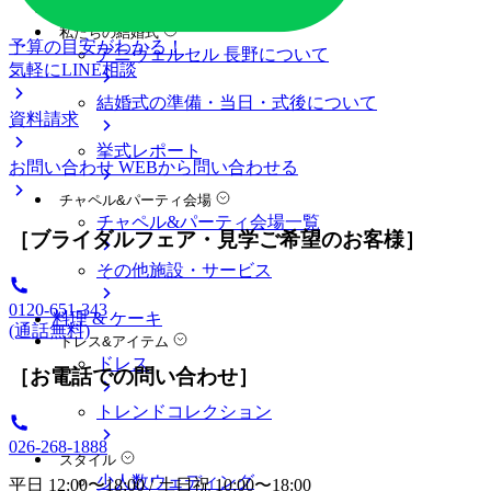
料金プラン
私たちの結婚式
予算の目安がわかる！
アニヴェルセル 長野について
気軽にLINE相談
結婚式の準備・当日・式後について
資料請求
挙式レポート
お問い合わせ
WEBから問い合わせる
チャペル&パーティ会場
チャペル&パーティ会場一覧
［ブライダルフェア・見学ご希望のお客様］
その他施設・サービス
0120-651-343
料理 & ケーキ
(通話無料)
ドレス&アイテム
ドレス
［お電話での問い合わせ］
トレンドコレクション
026-268-1888
スタイル
少人数ウェディング
平日 12:00〜18:00 / 土日祝 10:00〜18:00