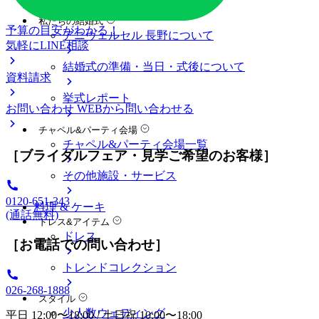
料金プラン
私たちの結婚式
予算の目安がわかる！
アニヴェルセル 長野について
気軽にLINE相談
結婚式の準備・当日・式後について
資料請求
挙式レポート
お問い合わせ
WEBから問い合わせる
チャペル&パーティ会場
チャペル&パーティ会場一覧
［ブライダルフェア・見学ご希望のお客様］
その他施設・サービス
0120-651-343
料理 & ケーキ
(通話無料)
ドレス&アイテム
ドレス
［お電話での問い合わせ］
トレンドコレクション
026-268-1888
スタイル
少人数ウェディング
平日 12:00〜18:00 / 土日祝 10:00〜18:00