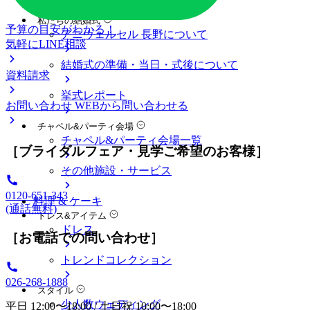
料金プラン
私たちの結婚式
予算の目安がわかる！
アニヴェルセル 長野について
気軽にLINE相談
結婚式の準備・当日・式後について
資料請求
挙式レポート
お問い合わせ
WEBから問い合わせる
チャペル&パーティ会場
チャペル&パーティ会場一覧
［ブライダルフェア・見学ご希望のお客様］
その他施設・サービス
0120-651-343
料理 & ケーキ
(通話無料)
ドレス&アイテム
ドレス
［お電話での問い合わせ］
トレンドコレクション
026-268-1888
スタイル
少人数ウェディング
平日 12:00〜18:00 / 土日祝 10:00〜18:00