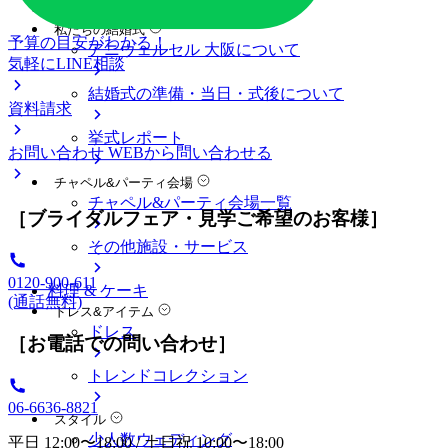
料金プラン
私たちの結婚式
予算の目安がわかる！
アニヴェルセル 大阪について
気軽にLINE相談
結婚式の準備・当日・式後について
資料請求
挙式レポート
お問い合わせ
WEBから問い合わせる
チャペル&パーティ会場
チャペル&パーティ会場一覧
［ブライダルフェア・見学ご希望のお客様］
その他施設・サービス
0120-900-611
料理 & ケーキ
(通話無料)
ドレス&アイテム
ドレス
［お電話での問い合わせ］
トレンドコレクション
06-6636-8821
スタイル
少人数ウェディング
平日 12:00〜18:00 / 土日祝 10:00〜18:00