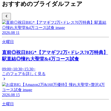
おすすめのブライダルフェア
2026.08
11
火曜日
直前◎祝日BIG*【アマギフ2万×ドレス70万特典】
駅直結◎憧れ大聖堂&4万コース試食
09:00~
10:30~
15:30~
このフェアを詳しく見る
2026.08
15
土曜日