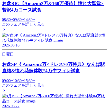
お盆BIG【Amazon2万&160万優待】憧れ大聖堂×
贅沢4万コース試食
08:30~
09:30~
14:30~
このフェアを詳しく見る
2026.08
16
日曜日
お盆SP《 Amazon2万×ドレス70万特典》なんば駅
直結&憧れ花嫁体験*4万牛フィレ試食
09:00~
10:30~
15:30~
このフェアを詳しく見る
2026.08
22