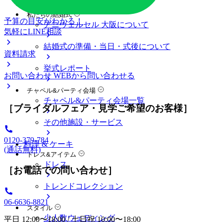
料金プラン
私たちの結婚式
予算の目安がわかる！
アニヴェルセル 大阪について
気軽にLINE相談
結婚式の準備・当日・式後について
資料請求
挙式レポート
お問い合わせ
WEBから問い合わせる
チャペル&パーティ会場
チャペル&パーティ会場一覧
［ブライダルフェア・見学ご希望のお客様］
その他施設・サービス
0120-379-784
料理 & ケーキ
(通話無料)
ドレス&アイテム
ドレス
［お電話での問い合わせ］
トレンドコレクション
06-6636-8821
スタイル
少人数ウェディング
平日 12:00〜18:00 / 土日祝 10:00〜18:00