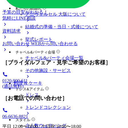
料金プラン
私たちの結婚式
予算の目安がわかる！
アニヴェルセル 大阪について
気軽にLINE相談
結婚式の準備・当日・式後について
資料請求
挙式レポート
お問い合わせ
WEBから問い合わせる
チャペル&パーティ会場
チャペル&パーティ会場一覧
［ブライダルフェア・見学ご希望のお客様］
その他施設・サービス
0120-900-611
料理 & ケーキ
(通話無料)
ドレス&アイテム
ドレス
［お電話での問い合わせ］
トレンドコレクション
06-6636-8821
スタイル
少人数ウェディング
平日 12:00〜18:00 / 土日祝 10:00〜18:00