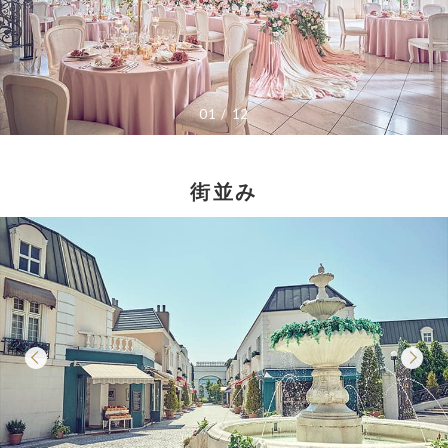
01
12
街並み