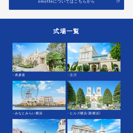
omotteについてはこちらから
式場一覧
- 表参道
- 立川
- みなとみらい横浜
- ヒルズ横浜（新横浜）