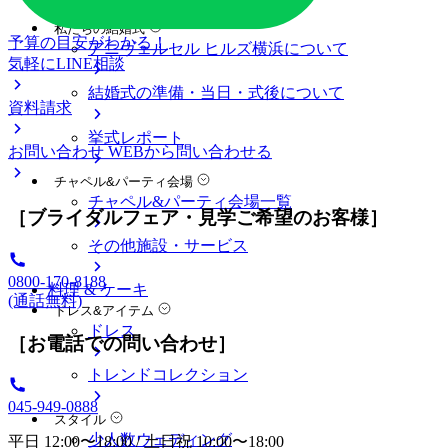
料金プラン
私たちの結婚式
予算の目安がわかる！
アニヴェルセル ヒルズ横浜について
気軽にLINE相談
結婚式の準備・当日・式後について
資料請求
挙式レポート
お問い合わせ
WEBから問い合わせる
チャペル&パーティ会場
チャペル&パーティ会場一覧
［ブライダルフェア・見学ご希望のお客様］
その他施設・サービス
0800-170-8188
料理 & ケーキ
(通話無料)
ドレス&アイテム
ドレス
［お電話での問い合わせ］
トレンドコレクション
045-949-0888
スタイル
少人数ウェディング
平日 12:00〜18:00 / 土日祝 10:00〜18:00