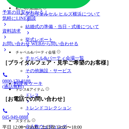
料金プラン
私たちの結婚式
予算の目安がわかる！
アニヴェルセル ヒルズ横浜について
気軽にLINE相談
結婚式の準備・当日・式後について
資料請求
挙式レポート
お問い合わせ
WEBから問い合わせる
チャペル&パーティ会場
チャペル&パーティ会場一覧
［ブライダルフェア・見学ご希望のお客様］
その他施設・サービス
0800-170-8188
料理 & ケーキ
(通話無料)
ドレス&アイテム
ドレス
［お電話での問い合わせ］
トレンドコレクション
045-949-0888
スタイル
少人数ウェディング
平日 12:00〜18:00 / 土日祝 10:00〜18:00