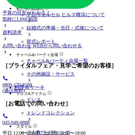
料金プラン
私たちの結婚式
予算の目安がわかる！
アニヴェルセル ヒルズ横浜について
気軽にLINE相談
結婚式の準備・当日・式後について
資料請求
挙式レポート
お問い合わせ
WEBから問い合わせる
チャペル&パーティ会場
チャペル&パーティ会場一覧
［ブライダルフェア・見学ご希望のお客様］
その他施設・サービス
0800-170-8188
料理 & ケーキ
(通話無料)
ドレス&アイテム
ドレス
［お電話での問い合わせ］
トレンドコレクション
045-949-0888
スタイル
少人数ウェディング
平日 12:00〜18:00 / 土日祝 10:00〜18:00