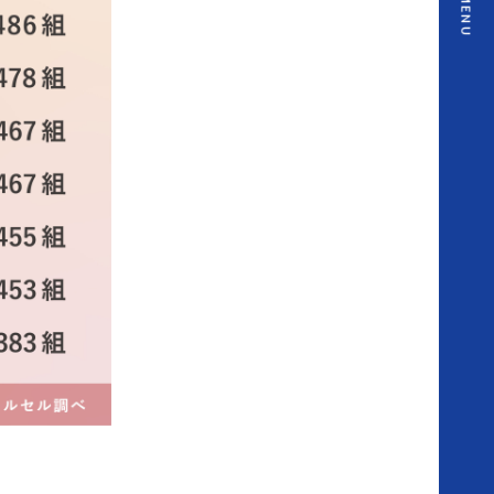
MENU
勢
ス
タ
ッ
フ
ス
ナ
ッ
プ