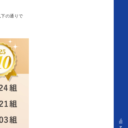
ア
以下の通りで
ニ
ヴ
ェ
ル
セ
ル
の
姿