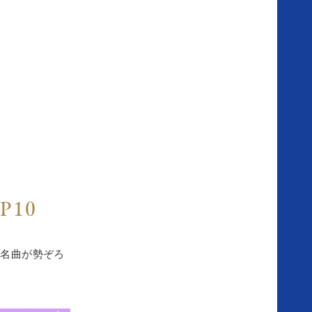
場
の
ご
案
内
10
お
知
の名曲が勢ぞろ
ら
せ