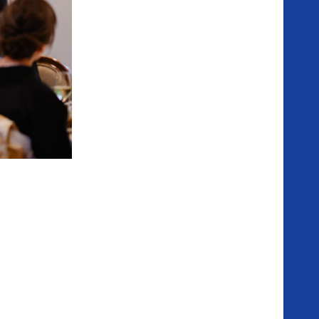
想
い
結
婚
式
の
流
れ