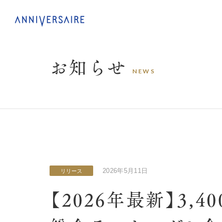
お
知
ら
せ
N
E
W
S
2026年5月11日
リリース
【2026年最新】3