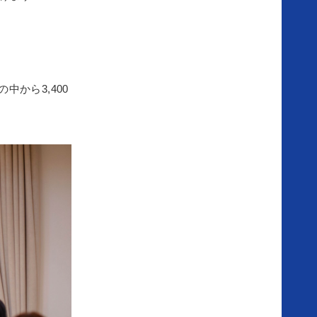
ア
中から3,400
ニ
ヴ
ェ
ル
セ
ル
の