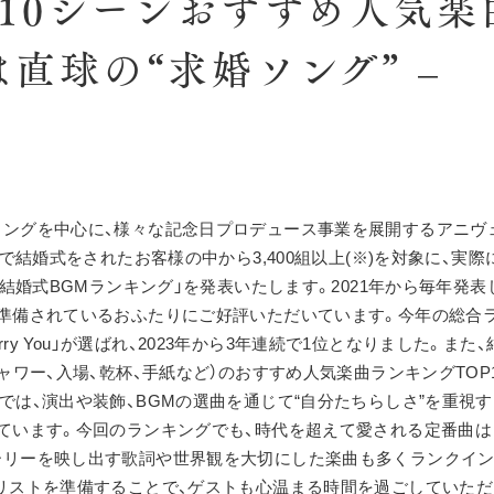
10シーンおすすめ人気楽曲
直球の“求婚ソング” –
ィングを中心に、様々な記念日プロデュース事業を展開するアニヴ
社で結婚式をされたお客様の中から3,400組以上(※)を対象に、実
年結婚式BGMランキング」を発表いたします。2021年から毎年発
準備されているおふたりにご好評いただいています。今年の総合
「Marry You」が選ばれ、2023年から3年連続で1位となりました。ま
シャワー、入場、乾杯、手紙など）のおすすめ人気楽曲ランキングTOP
では、演出や装飾、BGMの選曲を通じて“自分たちらしさ”を重視す
ています。今回のランキングでも、時代を超えて愛される定番曲は
ーリーを映し出す歌詞や世界観を大切にした楽曲も多くランクイン
リストを準備することで、ゲストも心温まる時間を過ごしていただ