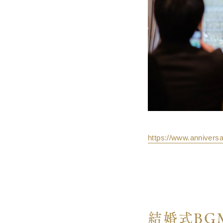
https://www.anniversa
結婚式BG