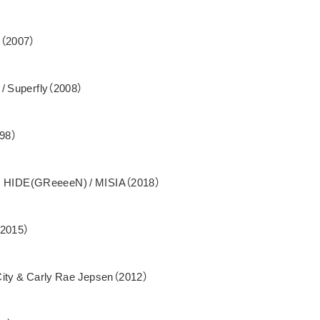
嵐（2007）
uperfly（2008）
98）
IDE(GReeeeN) / MISIA（2018）
（2015）
ity & Carly Rae Jepsen（2012）