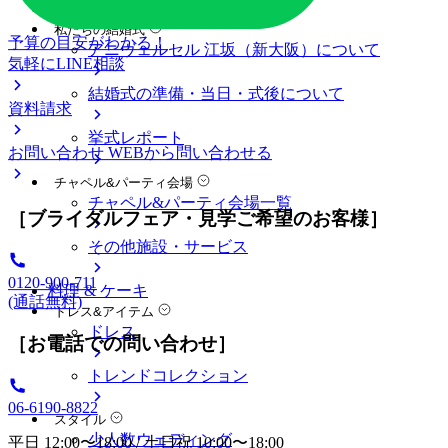
料金プラン
私たちの結婚式
予算の目安がわかる！
アニヴェルセル 江坂（新大阪）について
気軽にLINE相談
結婚式の準備・当日・式後について
資料請求
挙式レポート
お問い合わせ
WEBから問い合わせる
チャペル&パーティ会場
チャペル&パーティ会場一覧
［ブライダルフェア・見学ご希望のお客様］
その他施設・サービス
0120-900-711
料理 & ケーキ
(通話無料)
ドレス&アイテム
ドレス
［お電話での問い合わせ］
トレンドコレクション
06-6190-8822
スタイル
少人数ウェディング
平日 12:00〜18:00 / 土日祝 10:00〜18:00