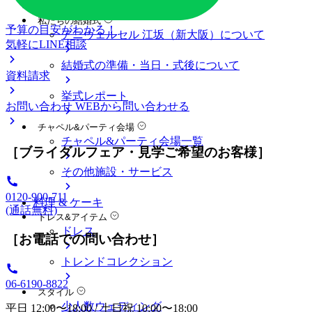
料金プラン
私たちの結婚式
予算の目安がわかる！
アニヴェルセル 江坂（新大阪）について
気軽にLINE相談
結婚式の準備・当日・式後について
資料請求
挙式レポート
お問い合わせ
WEBから問い合わせる
チャペル&パーティ会場
チャペル&パーティ会場一覧
［ブライダルフェア・見学ご希望のお客様］
その他施設・サービス
0120-900-711
料理 & ケーキ
(通話無料)
ドレス&アイテム
ドレス
［お電話での問い合わせ］
トレンドコレクション
06-6190-8822
スタイル
少人数ウェディング
平日 12:00〜18:00 / 土日祝 10:00〜18:00