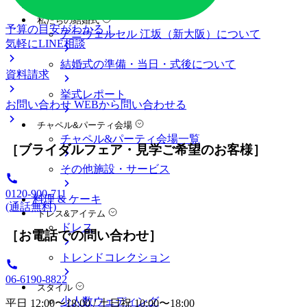
料金プラン
私たちの結婚式
予算の目安がわかる！
アニヴェルセル 江坂（新大阪）について
気軽にLINE相談
結婚式の準備・当日・式後について
資料請求
挙式レポート
お問い合わせ
WEBから問い合わせる
チャペル&パーティ会場
チャペル&パーティ会場一覧
［ブライダルフェア・見学ご希望のお客様］
その他施設・サービス
0120-900-711
料理 & ケーキ
(通話無料)
ドレス&アイテム
ドレス
［お電話での問い合わせ］
トレンドコレクション
06-6190-8822
スタイル
少人数ウェディング
平日 12:00〜18:00 / 土日祝 10:00〜18:00