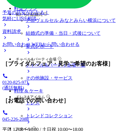
料金プラン
予算の目安がわかる！
私たちの結婚式
気軽にLINE相談
アニヴェルセル みなとみらい横浜について
資料請求
結婚式の準備・当日・式後について
お問い合わせ
WEBから問い合わせる
挙式レポート
チャペル&パーティ会場
［ブライダルフェア・見学ご希望のお客様］
チャペル&パーティ会場一覧
その他施設・サービス
0120-825-971
(通話無料)
料理 & ケーキ
ドレス&アイテム
［お電話での問い合わせ］
ドレス
トレンドコレクション
045-226-2088
スタイル
平日 12:00〜18:00 / 土日祝 10:00〜18:00