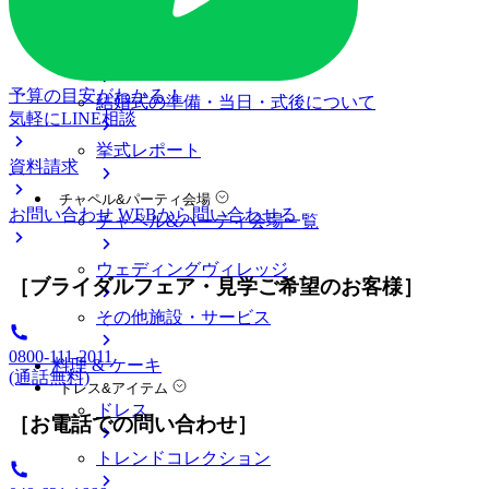
料金プラン
私たちの結婚式
アニヴェルセル 大宮について
予算の目安がわかる！
結婚式の準備・当日・式後について
気軽にLINE相談
挙式レポート
資料請求
チャペル&パーティ会場
お問い合わせ
WEBから問い合わせる
チャペル&パーティ会場一覧
ウェディングヴィレッジ
［ブライダルフェア・見学ご希望のお客様］
その他施設・サービス
0800-111-2011
料理 & ケーキ
(通話無料)
ドレス&アイテム
ドレス
［お電話での問い合わせ］
トレンドコレクション