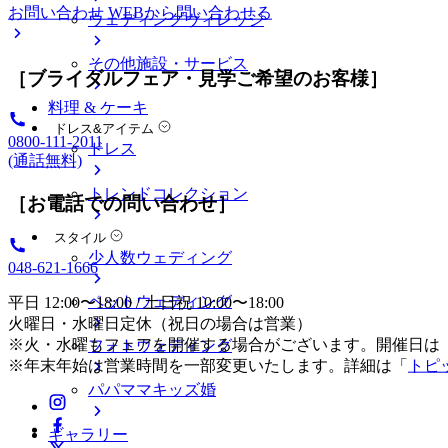
お問い合わせ
WEBから問い合わせる
ウェディングヴィレッジ
その他施設・サービス
［ブライダルフェア・見学ご希望のお客様］
料理 & ケーキ
ドレス&アイテム
0800-111-2011
ドレス
(通話無料)
トレンドコレクション
［お電話での問い合わせ］
スタイル
少人数ウェディング
048-621-1666
ペットウェディング
平日 12:00〜18:00 / 土日祝 10:00〜18:00
火曜日・水曜日定休（祝日の場合は営業）
※火・水曜もフェアを開催する場合がございます。開催日は
フォトウェディング
※年末年始は営業時間を一部変更いたします。詳細は「
トピ
パパママキッズ婚
ギャラリー