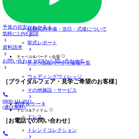
料金プラン
私たちの結婚式
アニヴェルセル 大宮について
予算の目安がわかる！
結婚式の準備・当日・式後について
気軽にLINE相談
挙式レポート
資料請求
チャペル&パーティ会場
お問い合わせ
WEBから問い合わせる
チャペル&パーティ会場一覧
ウェディングヴィレッジ
［ブライダルフェア・見学ご希望のお客様］
その他施設・サービス
0800-111-2011
料理 & ケーキ
(通話無料)
ドレス&アイテム
ドレス
［お電話での問い合わせ］
トレンドコレクション