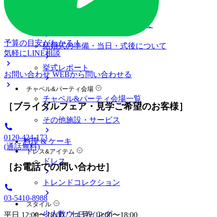
料金プラン
私たちの結婚式
アニヴェルセル 表参道について
予算の目安がわかる！
結婚式の準備・当日・式後について
気軽にLINE相談
挙式レポート
お問い合わせ
WEBから問い合わせる
チャペル&パーティ会場
チャペル&パーティ会場一覧
［ブライダルフェア・見学ご希望のお客様］
その他施設・サービス
0120-424-173
料理 & ケーキ
(通話無料)
ドレス&アイテム
ドレス
［お電話での問い合わせ］
トレンドコレクション
03-5410-8988
スタイル
少人数ウェディング
平日 12:00〜18:00 / 土日祝 10:00〜18:00