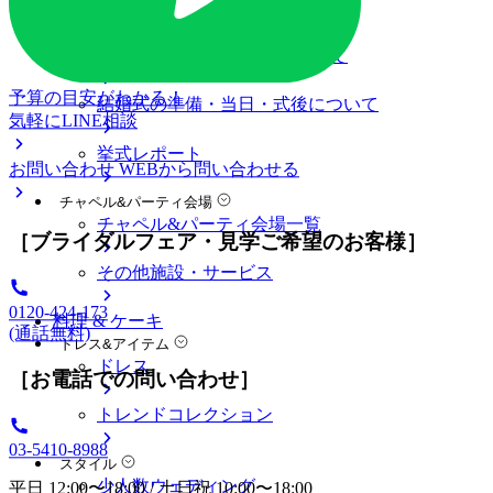
料金プラン
私たちの結婚式
アニヴェルセル 表参道について
予算の目安がわかる！
結婚式の準備・当日・式後について
気軽にLINE相談
挙式レポート
お問い合わせ
WEBから問い合わせる
チャペル&パーティ会場
チャペル&パーティ会場一覧
［ブライダルフェア・見学ご希望のお客様］
その他施設・サービス
0120-424-173
料理 & ケーキ
(通話無料)
ドレス&アイテム
ドレス
［お電話での問い合わせ］
トレンドコレクション
03-5410-8988
スタイル
少人数ウェディング
平日 12:00〜18:00 / 土日祝 10:00〜18:00