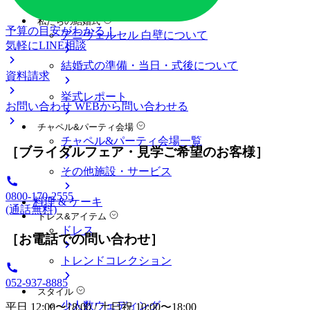
料金プラン
私たちの結婚式
予算の目安がわかる！
アニヴェルセル 白壁について
気軽にLINE相談
結婚式の準備・当日・式後について
資料請求
挙式レポート
お問い合わせ
WEBから問い合わせる
チャペル&パーティ会場
チャペル&パーティ会場一覧
［ブライダルフェア・見学ご希望のお客様］
その他施設・サービス
0800-170-2555
料理 & ケーキ
(通話無料)
ドレス&アイテム
ドレス
［お電話での問い合わせ］
トレンドコレクション
052-937-8885
スタイル
少人数ウェディング
平日 12:00〜18:00 / 土日祝 10:00〜18:00