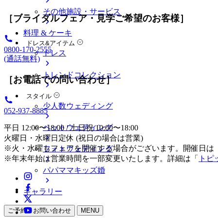
その他施設・サービス
［ブライダルフェア・見学ご希望のお客様］
料理 & ケーキ
ドレス&アイテム
0800-170-2555
ドレス
(通話無料)
トレンドコレクション
［お電話での問い合わせ］
スタイル
少人数ウェディング
052-937-8885
ペットウェディング
平日 12:00〜18:00 / 土日祝 10:00〜18:00
火曜日・水曜日定休 (祝日の場合は営業)
※火・水曜もフェアを開催する場合がございます。開催日は
フォトウェディング
※年末年始は営業時間を一部変更いたします。詳細は「
トピ
パパママキッズ婚
ギャラリー
ご予約・お問い合わせ
MENU