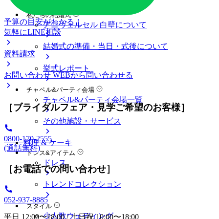
料金プラン
私たちの結婚式
予算の目安がわかる！
アニヴェルセル 白壁について
気軽にLINE相談
結婚式の準備・当日・式後について
資料請求
挙式レポート
お問い合わせ
WEBから問い合わせる
チャペル&パーティ会場
チャペル&パーティ会場一覧
［ブライダルフェア・見学ご希望のお客様］
その他施設・サービス
0800-170-2555
料理 & ケーキ
(通話無料)
ドレス&アイテム
ドレス
［お電話での問い合わせ］
トレンドコレクション
052-937-8885
スタイル
少人数ウェディング
平日 12:00〜18:00 / 土日祝 10:00〜18:00