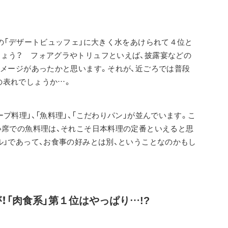
位の「デザートビュッフェ」に大きく水をあけられて４位と
ょう？　フォアグラやトリュフといえば、披露宴などの
イメージがあったかと思います。それが、近ごろでは普段
の表れでしょうか…。
プ料理」、「魚料理」、「こだわりパン」が並んでいます。こ
い席での魚料理は、それこそ日本料理の定番といえると思
ル」であって、お食事の好みとは別、ということなのかもし
！「肉食系」第１位はやっぱり…!?