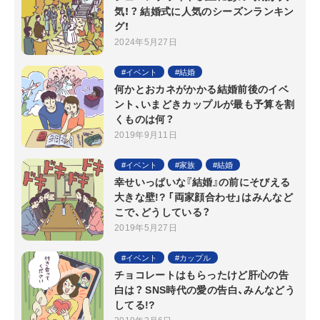
気！？ 結婚式に人気のシーズンランキン
グ！
2024年5月27日
イベント
結婚
何かとおカネがかかる結婚前後のイベ
ント、いまどきカップルが最も予算を割
くものは何？
2019年9月11日
イベント
家族
結婚
幸せいっぱいな『結婚』の前にそびえる
大きな壁!? 「両家顔合わせ」はみんなど
こで、どうしている？
2019年5月27日
イベント
カップル
チョコレートはもらったけど肝心の告
白は？ SNS時代の愛の告白、みんなどう
してる!?