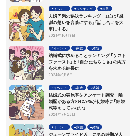
イベント
ランキング
家族
夫婦円満の秘訣ランキング 1位は「感
謝の想いを言葉にする」「話し合いを大
事にする」
2024年10月8日
イベント
家族
結婚
結婚式に求めることランキング 「ゲスト
ファースト」と「自分たちらしさ」の両方
を求める結果に！
2024年9月6日
イベント
家族
結婚
結婚式の実施率をアンケート調査 離
婚歴がある方の42.9%が初婚時に「結婚
式等をしていない」
2024年7月11日
イベント
家族
結婚
ジューンブライド以上にあの時期が人